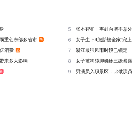
5
身
张本智和：零封向鹏不意
6
雨重创东部多省市
女子生下4胞胎被全家“宠上
热
7
6亿消费
浙江最强风雨时段已锁定
热
8
带来多大影响
女子被狗舔脚确诊三级暴露
9
男演员入职景区：比做演员更
新