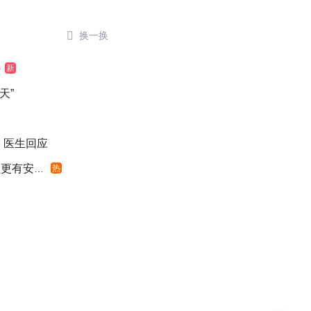

换一换
外
新
天”
 医生回应
有安全感
热