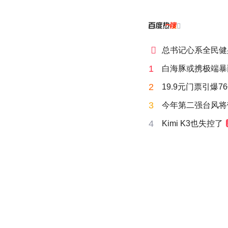


总书记心系全民健
1
白海豚或携极端暴
2
19.9元门票引爆7
3
今年第二强台风将
4
Kimi K3也失控了